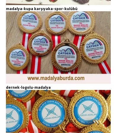
madalya-kupa karşıyaka-spor-kulübü
dernek-logolu-madalya