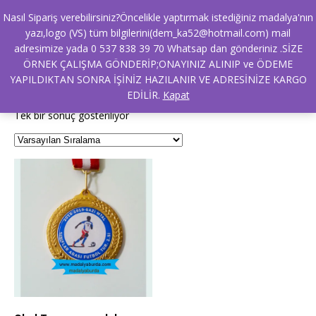
Nasıl Sipariş verebilirsiniz?Öncelikle yaptırmak istediğiniz madalya'nın
yazı,logo (VS) tüm bilgilerini(dem_ka52@hotmail.com) mail
adresimize yada 0 537 838 39 70 Whatsap dan gönderiniz .SİZE
Ana Sayfa
/ Ürünler “Dart turnuvası” olarak etiketlendi
ÖRNEK ÇALIŞMA GÖNDERİP;ONAYINIZ ALINIP ve ÖDEME
Dart turnuvası
YAPILDIKTAN SONRA İŞİNİZ HAZILANIR VE ADRESİNİZE KARGO
EDİLİR.
Kapat
Tek bir sonuç gösteriliyor