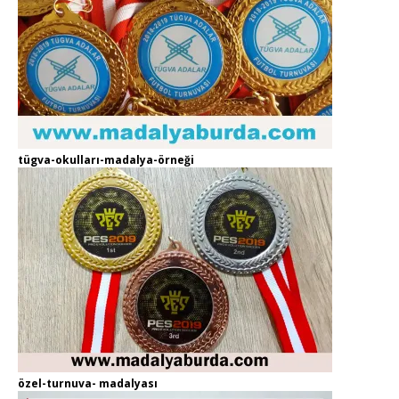
tügva-okulları-madalya-örneği
özel-turnuva- madalyası