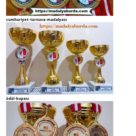
cumhuriyet-turnuva-madalyası
ödül-kupası