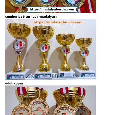
cumhuriyet-turnuva-madalyası
ödül-kupası