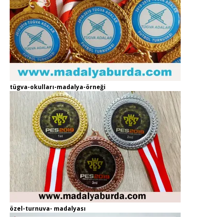
tügva-okulları-madalya-örneği
özel-turnuva- madalyası