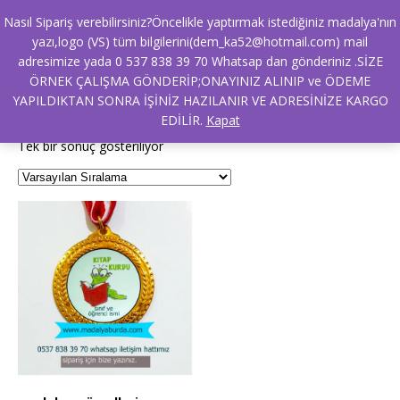
Nasıl Sipariş verebilirsiniz?Öncelikle yaptırmak istediğiniz madalya'nın
yazı,logo (VS) tüm bilgilerini(dem_ka52@hotmail.com) mail
adresimize yada 0 537 838 39 70 Whatsap dan gönderiniz .SİZE
Ana Sayfa
/ Ürünler “madalya hakkında” olarak etiketlendi
ÖRNEK ÇALIŞMA GÖNDERİP;ONAYINIZ ALINIP ve ÖDEME
madalya hakkında
YAPILDIKTAN SONRA İŞİNİZ HAZILANIR VE ADRESİNİZE KARGO
EDİLİR.
Kapat
Tek bir sonuç gösteriliyor