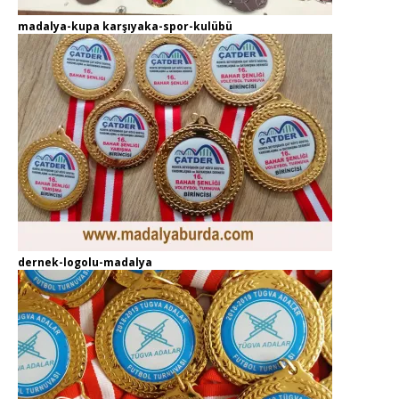
madalya-kupa karşıyaka-spor-kulübü
dernek-logolu-madalya