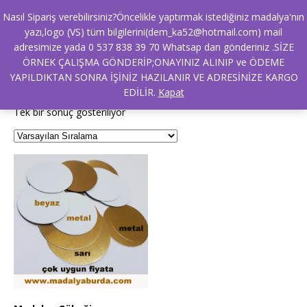
Nasıl Sipariş verebilirsiniz?Öncelikle yaptırmak istediğiniz madalya'nın
yazı,logo (VS) tüm bilgilerini(dem_ka52@hotmail.com) mail
adresimize yada 0 537 838 39 70 Whatsap dan gönderiniz .SİZE
Ana Sayfa
/ Ürünler “madalya metali satış” olarak etiketlendi
ÖRNEK ÇALIŞMA GÖNDERİP;ONAYINIZ ALINIP ve ÖDEME
madalya metali satış
YAPILDIKTAN SONRA İŞİNİZ HAZILANIR VE ADRESİNİZE KARGO
EDİLİR.
Kapat
Tek bir sonuç gösteriliyor