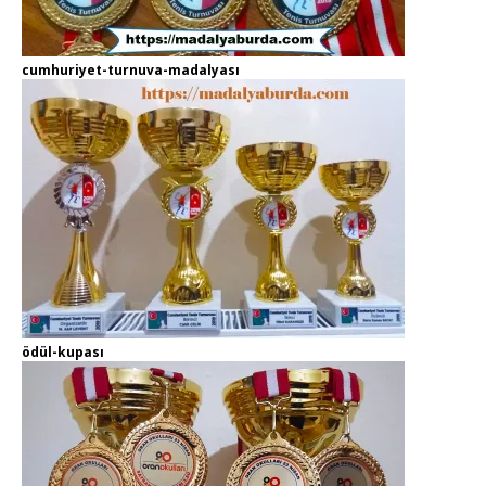
cumhuriyet-turnuva-madalyası
ödül-kupası