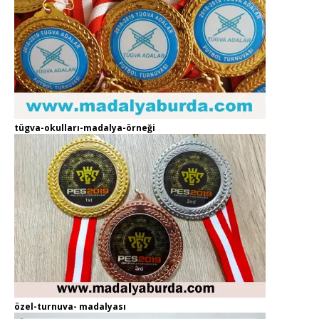
tügva-okulları-madalya-örneği
özel-turnuva- madalyası