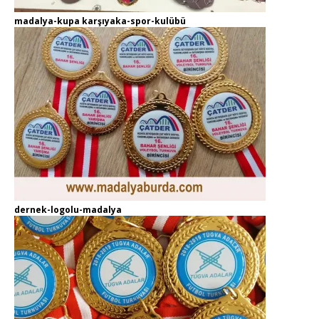
madalya-kupa karşıyaka-spor-kulübü
dernek-logolu-madalya