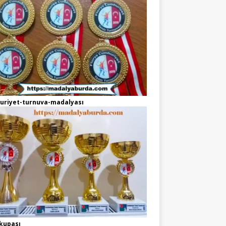
uriyet-turnuva-madalyası
kupası