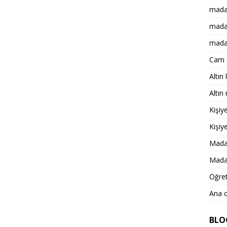
mada
mada
mada
Cam K
Altın
Altın
Kişiy
Kişiy
Madal
Madal
Öğre
Ana o
BLO