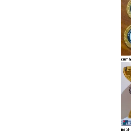
cumh
ödül-