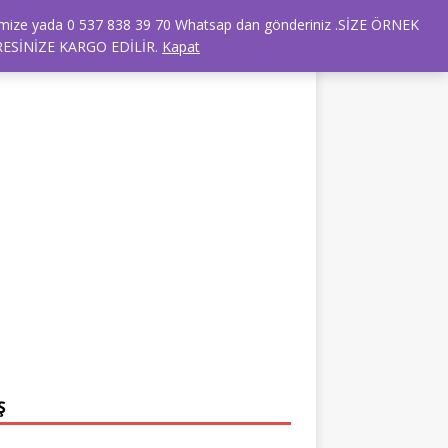
dresimize yada 0 537 838 39 70 Whatsap dan gönderiniz .SİZE ÖRNEK
RANSLARIMIZ
TÜM ÜRÜNLER
ESİNİZE KARGO EDİLİR.
Kapat
Ş