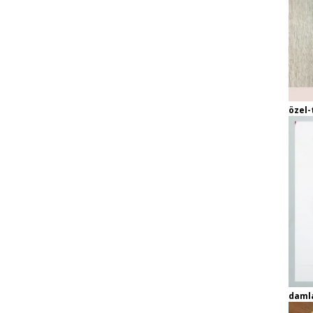
özel-
daml