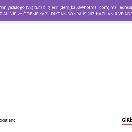
alya'nın yazı,logo (VS) tüm bilgilerini(dem_ka52@hotmail.com) mail a
ETİŞİM
NASIL SIPARIŞ VEREBILIRIM?
ÖDEME
REFE
 ALINIP ve ÖDEME YAPILDIKTAN SONRA İŞİNİZ HAZILANIR VE ADR
GİRİ
iketlendi