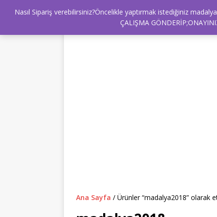
Nasıl Sipariş verebilirsiniz?Öncelikle yaptırmak istediğiniz mad
BİZ KİMİZ ?
HEDİYECİ BURDA
İL
ÇALIŞMA GÖNDERİP;ONAYINIZ
Ana Sayfa
/ Ürünler “madalya2018” olarak et