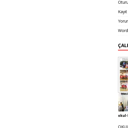
Otur
Kayıt 
Yorum
Word
ÇAL
okul-
OKUL