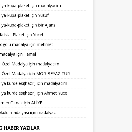
lya-kupa-plaket
için
madalyacim
lya-kupa-plaket
için
Yusuf
lya-kupa-plaket
için
İxir Ajans
ristal Plaket
için
Yücel
 logolu madalya
için
mehmet
 madalya
için
Temel
e Özel Madalya
için
madalyacim
e Özel Madalya
için
MOR-BEYAZ TUR
ya kurdelesi(hazır)
için
madalyacim
ya kurdelesi(hazır)
için
Ahmet Yüce
tmen Olmak
için
ALİYE
kulu madalyası
için
madalyaci
G HABER YAZILAR