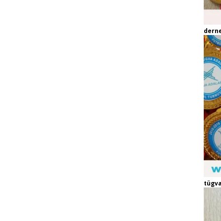
dern
tügva