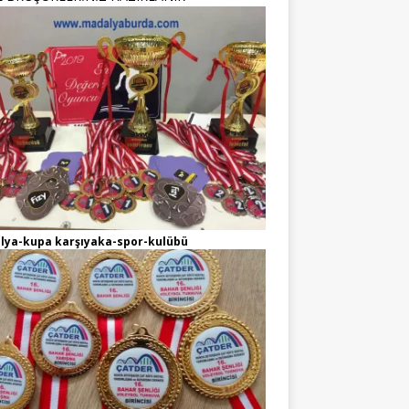
lya-kupa karşıyaka-spor-kulübü