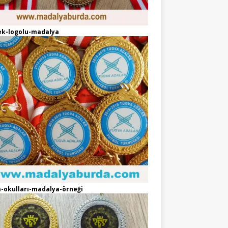
ek-logolu-madalya
-okulları-madalya-örneği