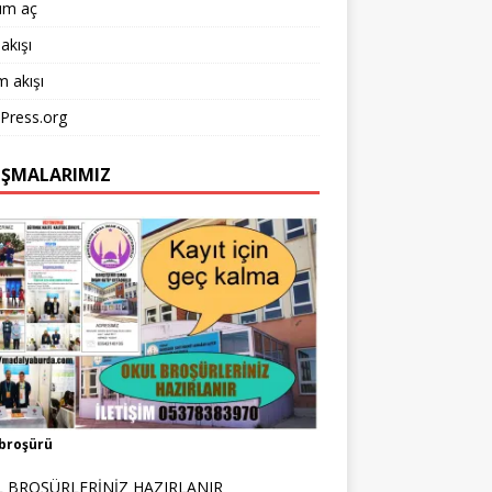
um aç
akışı
 akışı
Press.org
IŞMALARIMIZ
broşürü
 BROŞÜRLERİNİZ HAZIRLANIR