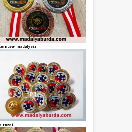
turnuva- madalyası
a-rozet