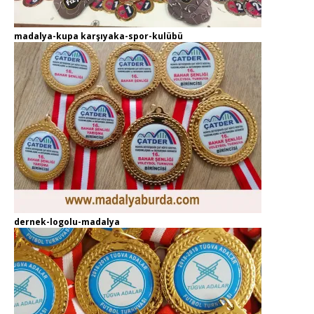
madalya-kupa karşıyaka-spor-kulübü
dernek-logolu-madalya