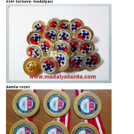
özel-turnuva- madalyası
damla-rozet