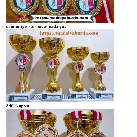
cumhuriyet-turnuva-madalyası
ödül-kupası