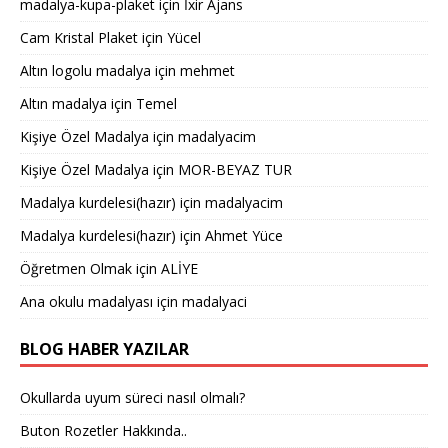
madalya-kupa-plaket
için
İxir Ajans
Cam Kristal Plaket
için
Yücel
Altın logolu madalya
için
mehmet
Altın madalya
için
Temel
Kişiye Özel Madalya
için
madalyacim
Kişiye Özel Madalya
için
MOR-BEYAZ TUR
Madalya kurdelesi(hazır)
için
madalyacim
Madalya kurdelesi(hazır)
için
Ahmet Yüce
Öğretmen Olmak
için
ALİYE
Ana okulu madalyası
için
madalyaci
BLOG HABER YAZILAR
Okullarda uyum süreci nasıl olmalı?
Buton Rozetler Hakkında..