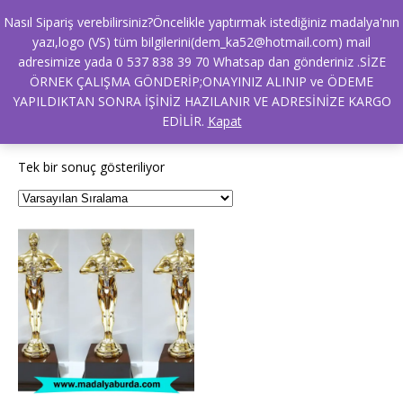
Nasıl Sipariş verebilirsiniz?Öncelikle yaptırmak istediğiniz madalya'nın
yazı,logo (VS) tüm bilgilerini(dem_ka52@hotmail.com) mail
adresimize yada 0 537 838 39 70 Whatsap dan gönderiniz .SİZE
Ana Sayfa
/ Ürünler “sevgililer günü oskar ödülü” olarak
ÖRNEK ÇALIŞMA GÖNDERİP;ONAYINIZ ALINIP ve ÖDEME
etiketlendi
YAPILDIKTAN SONRA İŞİNİZ HAZILANIR VE ADRESİNİZE KARGO
sevgililer günü oskar ödülü
EDİLİR.
Kapat
Tek bir sonuç gösteriliyor